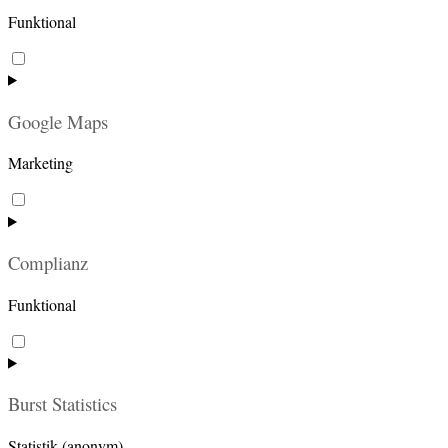
Funktional
Consent
to
service
Google Maps
wordpress
Marketing
Consent
to
service
Complianz
google-
maps
Funktional
Consent
to
service
Burst Statistics
complianz
Statistik (anonym)