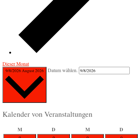
Dieser Monat
Datum wählen.
9/8/2026
August 2026
Kalender von Veranstaltungen
Montag
Dienstag
Mittwoch
Donner
M
D
M
D
0
0
0
0